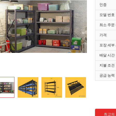
인증
모델 번호
최소 주문
가격
포장 세부
배달 시간
지불 조건
공급 능력
최고의