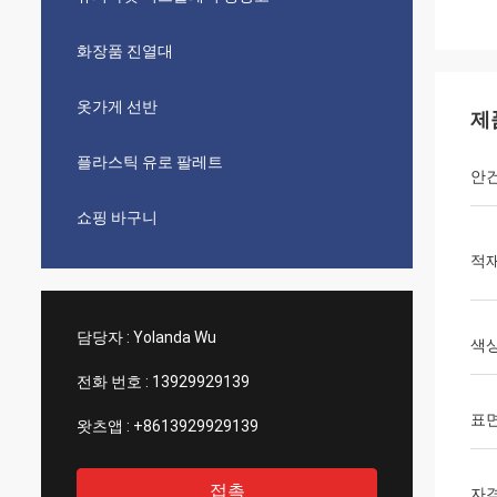
화장품 진열대
옷가게 선반
제
플라스틱 유로 팔레트
안
쇼핑 바구니
적재
담당자 :
Yolanda Wu
색
전화 번호 :
13929929139
표
왓츠앱 :
+8613929929139
접촉
자