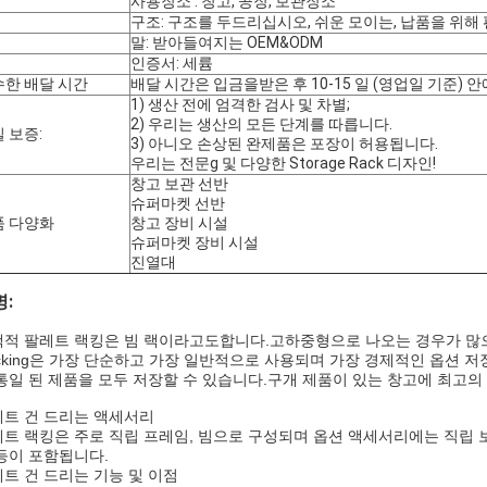
사용장소 : 창고, 공장, 보관장소
구조: 구조를 두드리십시오, 쉬운 모이는, 납품을 위해
말: 받아들여지는 OEM&ODM
인증서: 세륨
수한 배달 시간
배달 시간은 입금을받은 후 10-15 일 (영업일 기준) 
1) 생산 전에 엄격한 검사 및 차별;
2) 우리는 생산의 모든 단계를 따릅니다.
 보증:
3) 아니오
손상된 완제품은 포장이 허용됩니다.
우리는 전문
g 및 다양한 Storage Rack 디자인!
창고 보관 선반
슈퍼마켓 선반
품 다양화
창고 장비 시설
슈퍼마켓 장비 시설
진열대
:
적 팔레트 랙킹은 빔 랙이라고도합니다.고하중형으로 나오는 경우가 많으며 가장
cking은 가장 단순하고 가장 일반적으로 사용되며 가장 경제적인 옵션 
통일 된 제품을 모두 저장할 수 있습니다.구개 제품이 있는 창고에 최고의
트 건 드리는 액세서리
트 랙킹은 주로 직립 프레임, 빔으로 구성되며 옵션 액세서리에는 직립 보호
등이 포함됩니다.
트 건 드리는 기능 및 이점