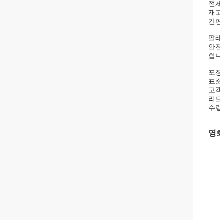
전체
재고
간편
팔레
안전
합니
포장
표준
고객
리드
수량
영화