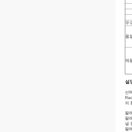
우
품질
제
설명
선택
Ra
의 
팔레
팔레
널 
팔레