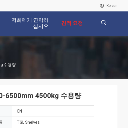
Korean
저희에게 연락하
견적 요청
십시오
描
kg 수용량
述
6500mm 4500kg 수용량
CN
름
TGL Shelves