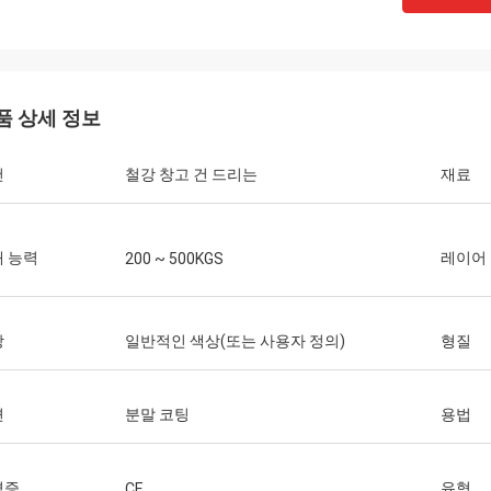
품 상세 정보
건
철강 창고 건 드리는
재료
 능력
레이어
200 ~ 500KGS
상
일반적인 색상(또는 사용자 정의)
형질
면
분말 코팅
용법
격증
유형
CE