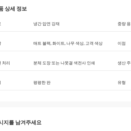
품 상세 정보
료
냉간 압연 강재
중량 
상
매트 블랙, 화이트, 나무 색상, 고객 색상
이점
 처리
분체 도장 또는 나뭇결 색전사 인쇄
생산 
징
평평한 판
유형
시지를 남겨주세요