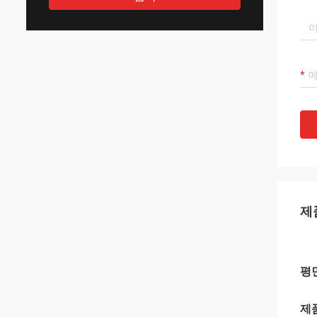
제
평
제