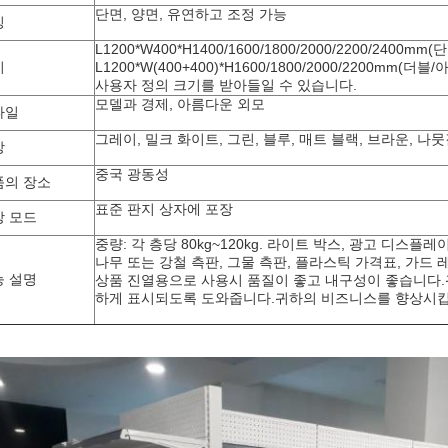
단면, 양면, 유연하고 조정 가능
징
L1200*W400*H1400/1600/1800/2000/2200/2400mm
기
L1200*W(400+400)*H1600/1800/2000/2200mm(
사용자 정의 크기를 받아들일 수 있습니다.
모델과 경제, 아름다운 외모
타일
그레이, 밀크 화이트, 그린, 블루, 매트 블랙, 브라운, 나뭇
상
중국 광동성
품의 장소
표준 판지 상자에 포장
장 모드
중량: 각 층당 80kg~120kg. 라이트 박스, 광고 디스플레
나무 또는 강철 측판, 그물 측판, 플라스틱 가격표, 가드 레
능 설명
상품 진열용으로 사용시 품질이 좋고 내구성이 좋습니다
하게 표시되도록 도와줍니다.귀하의 비즈니스를 향상시킵