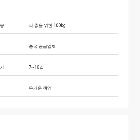
용량
각 층을 위한 100kg
중국 공급업체
주기
7~10일
무거운 책임