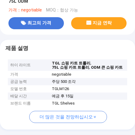
75L ODM
가격：negotiable
MOQ：협상 가능
최고의 가격
지금 연락
제품 설명
,
TGL 쇼핑 카트 트롤리
하이 라이트
,
75L 쇼핑 카트 트롤리
ODM 큰 쇼핑 카트
가격
negotiable
공급 능력
주당 500 조각
모델 번호
TGLM126
배달 시간
예금 후 15일
브랜드 이름
TGL Shelves
더 많은 것을 전망하십시오