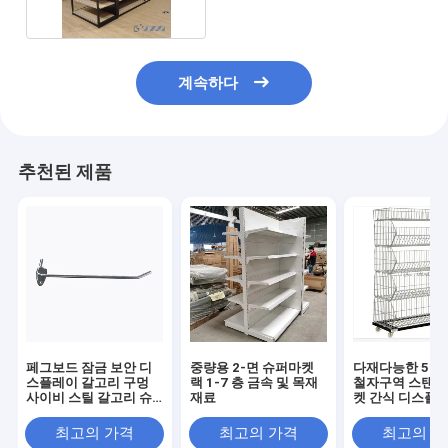
계속하다
추천된 제품
페그보드 잠금 보안 디
중량용 2-면 슈퍼마켓
다재다능한 5 층
스플레이 갈고리 구멍
랙 1-7 층 금속 및 목재
철자구역 스탠드
사이비 스틸 갈고리 슈
재료
켓 간식 디스플
퍼마켓 디스플레이
최고의 가격
최고의 가격
최고의 