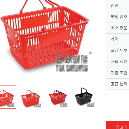
인증
모델 번호
최소 주문
가격
포장 세부
배달 시간
지불 조건
공급 능력
최고의