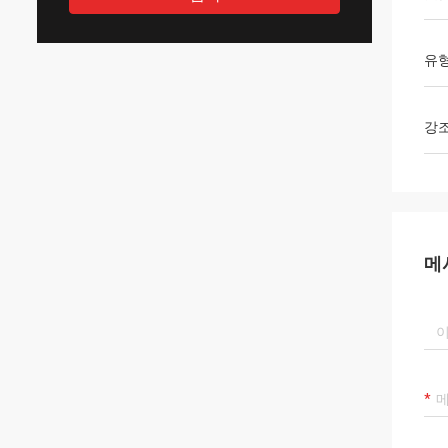
유
강
메