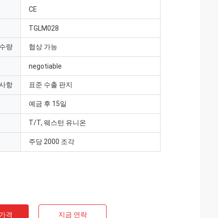
CE
TGLM028
 수량
협상 가능
negotiable
 사항
표준 수출 판지
예금 후 15일
T/T, 웨스턴 유니온
주당 2000 조각
 가격
지금 연락