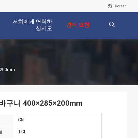
Korean
저희에게 연락하
견적 요청
십시오
描
200mm
述
니 400×285×200mm
CN
름
TGL