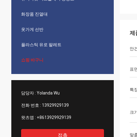
화장품 진열대
옷가게 선반
제
플라스틱 유로 팔레트
안
쇼핑 바구니
표
특
담당자 :
Yolanda Wu
전화 번호 :
13929929139
크
왓츠앱 :
+8613929929139
접촉
맞