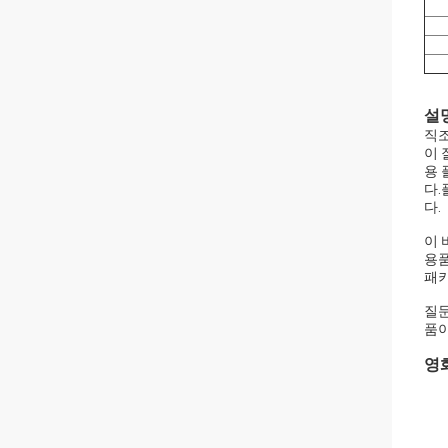
설명
직조
이 
용 
다.
다.
이 
용품
패키
질문
품이
영화