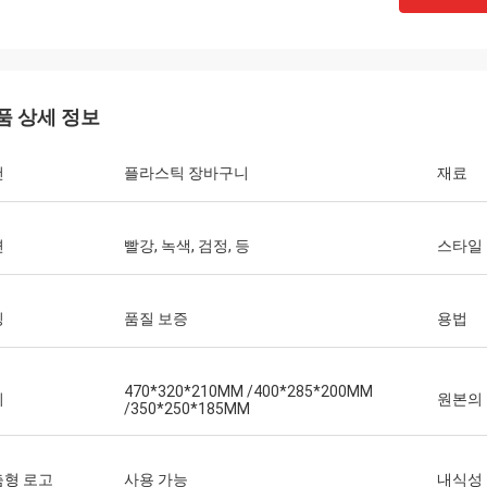
품 상세 정보
건
플라스틱 장바구니
재료
면
빨강, 녹색, 검정, 등
스타일
징
품질 보증
용법
470*320*210MM /400*285*200MM
기
원본의
/350*250*185MM
춤형 로고
사용 가능
내식성