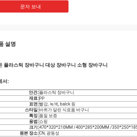
문자 보내
품 설명
은 플라스틱 장바구니 대상 장바구니 소형 장바구니
세서:
안건:
플라스틱 장바구니
재료:
PP
표면:
빨강, 녹색, balck 등
스타일:
바퀴가 달린 식료품 바구니
특징:
품질 보증
용법:
쇼핑
크기:
470*320*210MM /400*285*200MM /350*250*1
원본 장소:
CN, 광동성