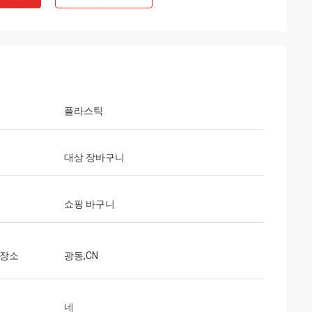
플라스틱
대상 장바구니
쇼핑 바구니
 장소
광동,CN
네